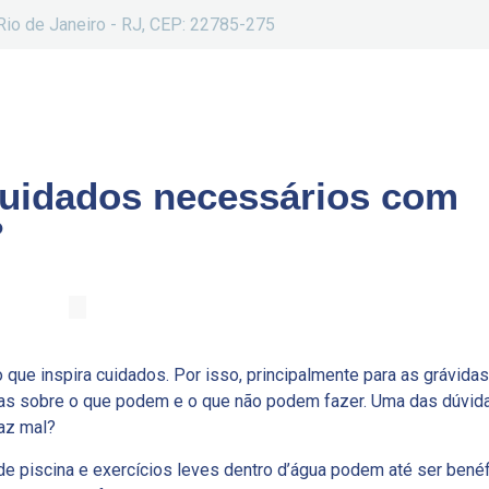
Rio de Janeiro - RJ, CEP: 22785-275
 cuidados necessários com
?
que inspira cuidados. Por isso, principalmente para as grávida
das sobre o que podem e o que não podem fazer. Uma das dúvid
faz mal?
e piscina e exercícios leves dentro d’água podem até ser bené