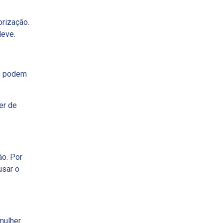
orização.
leve.
as podem
er de
ão. Por
usar o
mulher