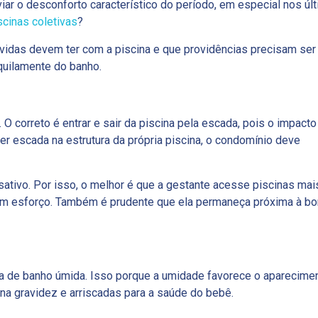
iviar o desconforto característico do período, em especial nos úl
scinas coletivas
?
ávidas devem ter com a piscina e que providências precisam se
quilamente do banho.
O correto é entrar e sair da piscina pela escada, pois o impacto
r escada na estrutura da própria piscina, o condomínio deve
ativo. Por isso, o melhor é que a gestante acesse piscinas mai
em esforço. Também é prudente que ela permaneça próxima à bo
pa de banho úmida. Isso porque a umidade favorece o aparecime
na gravidez e arriscadas para a saúde do bebê.