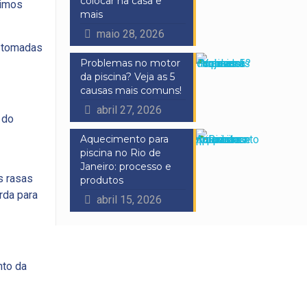
colocar na casa e
timos
mais
maio 28, 2026
r tomadas
Problemas no motor
da piscina? Veja as 5
causas mais comuns!
abril 27, 2026
 do
Aquecimento para
piscina no Rio de
Janeiro: processo e
s rasas
produtos
rda para
abril 15, 2026
nto da