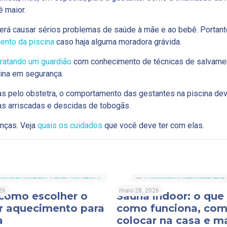
é maior.
derá causar sérios problemas de saúde à mãe e ao bebê. Portant
ento da piscina
caso haja alguma moradora grávida.
ratando um guardião
com conhecimento de técnicas de salvame
cina em segurança.
as pelo obstetra, o comportamento das gestantes na piscina de
as arriscadas e descidas de tobogãs.
nças. Veja
quais os cuidados
que você deve ter com elas.
26
maio 28, 2026
 como escolher o
Sauna indoor: o que 
r aquecimento para
como funciona, co
a
colocar na casa e m