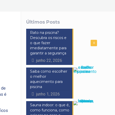
Últimos Posts
Rato na piscina?
Descubra os riscos e
o que fazer
0
imediatamente para
garantir a segurança
junho 22, 2026
Saiba como escolher
o melhor
aquecimento para
piscina
s de
junho 1, 2026
as é
Sauna indoor: o que é,
como funciona, como
ficos