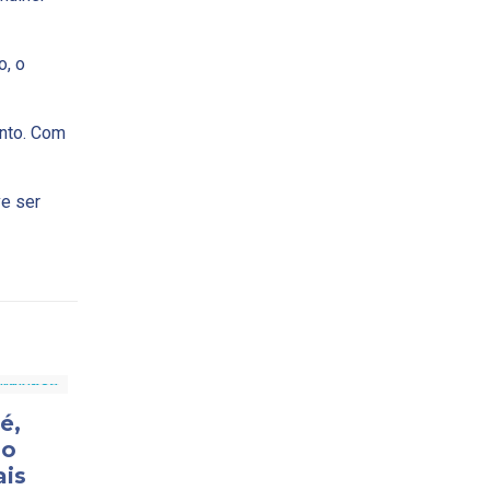
o, o
nto. Com
ve ser
é,
mo
ais