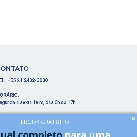
CONTATO
EL.: +55 21
2432-3000
ORÁRIO:
egunda à sexta-feira, das 8h às 17h
-MAIL:
EBOOK GRATUITO
oolrescue@poolrescue.com.br
ual completo
para uma