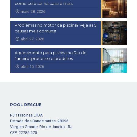
como colocar na casa e mais
maio 28, 2026
Problemas no motor da piscina? Veja as 5
causas mais comuns!
abril 27, 2026
Aquecimento para piscina no Rio de
Janeiro: processo e produtos
abril 15, 2026
POOL RESCUE
RJR Piscinas LTDA
Estrada dos Bandeirantes, 28095
Vargem Grande, Rio de Janeiro - RJ
CEP: 22785-275