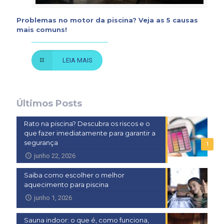
Problemas no motor da piscina? Veja as 5 causas
mais comuns!
LEIA MAIS
Últimos Posts
Rato na piscina? Descubra os riscos e o
que fazer imediatamente para garantir a
segurança
1
junho 22, 2026
Saiba como escolher o melhor
aquecimento para piscina
junho 1, 2026
Sauna indoor: o que é, como funciona,