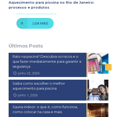
Aquecimento para piscina no Rio de Janeiro:
processo e produtos
LEIA MAIS
Últimos Posts
Rato na piscina? Descubra os riscos e o
que fazer imediatamente para garantir a
segurança
1
junho 22, 2026
Saiba como escolher o melhor
aquecimento para piscina
junho 1, 2026
Sauna indoor: o que é, como funciona,
como colocar na casa e mais