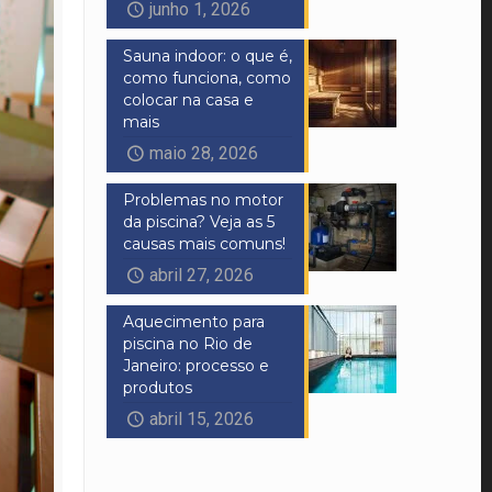
junho 1, 2026
Sauna indoor: o que é,
como funciona, como
colocar na casa e
mais
maio 28, 2026
Problemas no motor
da piscina? Veja as 5
causas mais comuns!
abril 27, 2026
Aquecimento para
piscina no Rio de
Janeiro: processo e
produtos
abril 15, 2026