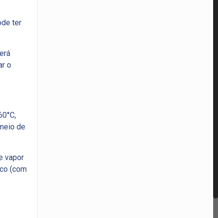
ode ter
erá
ar o
60°C,
 meio de
e vapor
ico (com