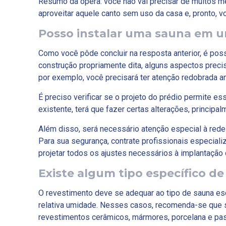
Resumo da ópera: você não vai precisar de muitos m
aproveitar aquele canto sem uso da casa e, pronto, vo
Posso instalar uma sauna em 
Como você pôde concluir na resposta anterior, é poss
construção propriamente dita, alguns aspectos prec
por exemplo, você precisará ter atenção redobrada an
É preciso verificar se o projeto do prédio permite es
existente, terá que fazer certas alterações, princip
Além disso, será necessário atenção especial à rede 
Para sua segurança, contrate profissionais especial
projetar todos os ajustes necessários à implantação 
Existe algum tipo específico d
O revestimento deve se adequar ao tipo de sauna es
relativa umidade. Nesses casos, recomenda-se que s
revestimentos cerâmicos, mármores, porcelana e past