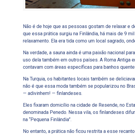
Não é de hoje que as pessoas gostam de relaxar e de
que essa prática surgiu na Finlândia, há mais de 9 m
relaxamento. Ela era tida como um local sagrado, onde
Na verdade, a sauna ainda é uma paixão nacional par
uso dela também em outros países. A Roma Antiga e
contavam com áreas específicas para banhos quentes 
Na Turquia, os habitantes locais também se deliciav
não é que essa moda também se popularizou no Brasi
— adivinhem! — finlandeses.
Eles fixaram domicílio na cidade de Resende, no Est
denominada Penedo. Nessa vila, os finlandeses difu
na “Pequena Finlândia”.
No entanto, a prática não ficou restrita a esse recan