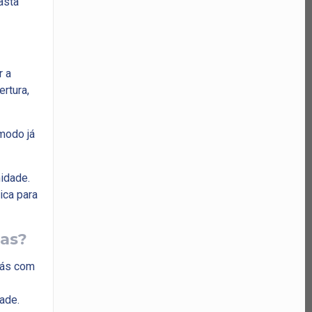
asta
r a
rtura,
ômodo já
midade.
ica para
nas?
gás com
ade.