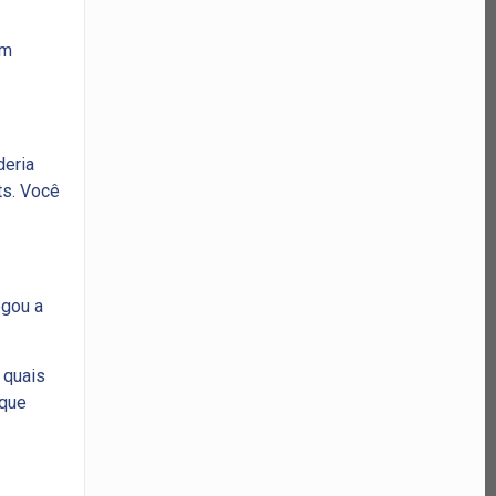
om
deria
ts. Você
egou a
 quais
 que