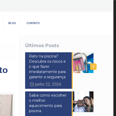
BLOG
CONTATO
Últimos Posts
Rato na piscina?
Descubra os riscos e
o que fazer
to
0
imediatamente para
garantir a segurança
junho 22, 2026
Saiba como escolher
o melhor
aquecimento para
piscina