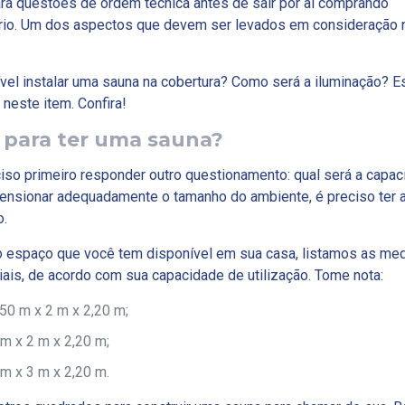
ara questões de ordem técnica antes de sair por aí comprando
rio. Um dos aspectos que devem ser levados em consideração 
vel instalar uma sauna na cobertura? Como será a iluminação? 
este item. Confira!
 para ter uma sauna?
iso primeiro responder outro questionamento: qual será a capa
mensionar adequadamente o tamanho do ambiente, é preciso ter 
o.
o espaço que você tem disponível em sua casa, listamos as me
ais, de acordo com sua capacidade de utilização. Tome nota:
50 m x 2 m x 2,20 m;
m x 2 m x 2,20 m;
m x 3 m x 2,20 m.