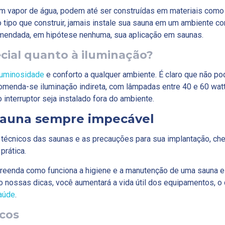
m vapor de água, podem até ser construídas em materiais como
tipo que construir, jamais instale sua sauna em um ambiente c
omendada, em hipótese nenhuma, sua aplicação em saunas.
ial quanto à iluminação?
luminosidade
e conforto a qualquer ambiente. É claro que não po
omenda-se iluminação indireta, com lâmpadas entre 40 e 60 wat
interruptor seja instalado fora do ambiente.
sauna sempre impecável
s técnicos das saunas e as precauções para sua implantação, ch
rática.
reenda como funciona a higiene e a manutenção de uma sauna e
 nossas dicas, você aumentará a vida útil dos equipamentos, o
aúde
.
cos