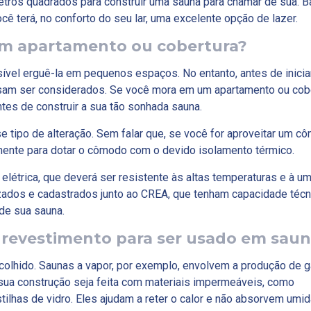
etros quadrados para construir uma sauna para chamar de sua. B
cê terá, no conforto do seu lar, uma excelente opção de lazer.
um apartamento ou cobertura?
ível erguê-la em pequenos espaços. No entanto, antes de inicia
isam ser considerados. Se você mora em um apartamento ou cobe
tes de construir a sua tão sonhada sauna.
se tipo de alteração. Sem falar que, se você for aproveitar um c
almente para dotar o cômodo com o devido isolamento térmico.
elétrica, que deverá ser resistente às altas temperaturas e à u
izados e cadastrados junto ao CREA, que tenham capacidade técn
de sua sauna.
e revestimento para ser usado em sau
colhido. Saunas a vapor, por exemplo, envolvem a produção de 
ua construção seja feita com materiais impermeáveis, como
ilhas de vidro. Eles ajudam a reter o calor e não absorvem umid