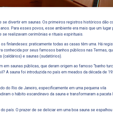
 se divertir em saunas. Os primeiros registros históricos dão c
il anos. Para esses povos, esse ambiente era mais que um lugar 
 se realizavam cerimônias e rituais espirituais.
a os finlandeses: praticamente todas as casas têm uma. Há regis
ra conhecida por seus famosos banhos públicos nas Termas, q
(caldários) e saunas (sudatórios).
am em saunas públicas, que deram origem ao famoso “banho turc
l? A sauna foi introduzida no país em meados da década de 19
ado do Rio de Janeiro, especificamente em uma pequena vila
ndiram o hábito escandinavo da sauna e transformaram a pacat
to do país. O prazer de se deliciar em uma boa sauna se espalhou