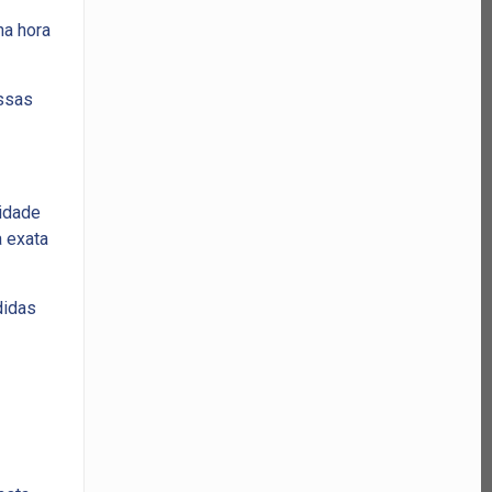
na hora
Essas
cidade
a exata
didas