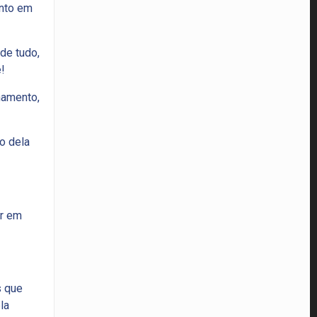
nto em
de tudo,
!
namento,
o dela
ar em
s que
la