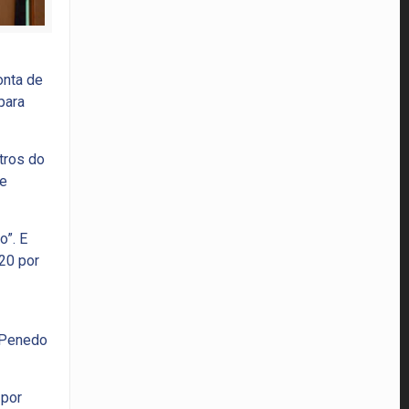
onta de
para
tros do
ue
o”. E
20 por
a Penedo
 por