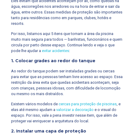
Eles evitam que acidentes aconteçam por ali, como quedas na
água, escorregões nos arredores ou na hora de entrar e sair da
água, entre outros. Essas medidas de proteção são importantes
tanto para residências como em parques, clubes, hotéis e
resorts.
Por isso, listamos aqui 5 itens que tornam a área da piscina
muito mais segura para todos — banhistas, funcionários e quem
circula por perto desse espaço. Continue lendo e veja o que
pode lhe ajudar a
evitar acidentes
:
1. Colocar grades ao redor do tanque
Ao redor do tanque podem ser instaladas grades ou cercas
para evitar que as pessoas tenham livre acesso ao espaço. Essa
restrição da área evita que quedas acidentais aconteçam, seja
com crianças, pessoas idosas, com dificuldade de locomoção
ou mesmo os mais distraídos.
Existem vários modelos de
cercas para proteção de piscinas
, e
elas até mesmo ajudam a
valorizar a decoração
e o visual do
espaço. Por isso, vale a pena investir nesse item, que além de
proteger vai enriquecer a arquitetura do local.
2. Instalar uma capa de proteção