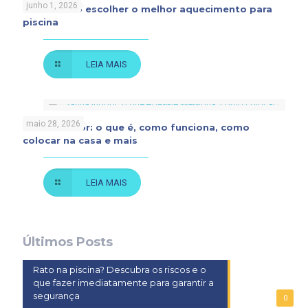
junho 1, 2026
Saiba como escolher o melhor aquecimento para
piscina
LEIA MAIS
maio 28, 2026
Sauna indoor: o que é, como funciona, como
colocar na casa e mais
LEIA MAIS
Últimos Posts
Rato na piscina? Descubra os riscos e o
que fazer imediatamente para garantir a
segurança
0