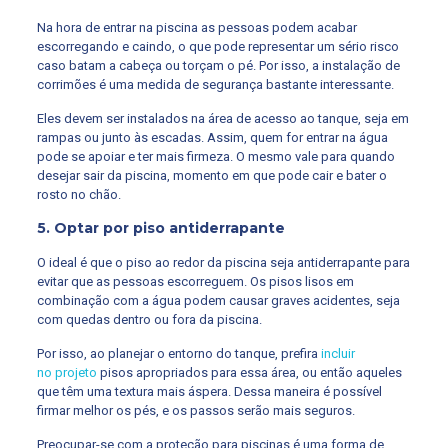
Na hora de entrar na piscina as pessoas podem acabar
escorregando e caindo, o que pode representar um sério risco
caso batam a cabeça ou torçam o pé. Por isso, a instalação de
corrimões é uma medida de segurança bastante interessante.
Eles devem ser instalados na área de acesso ao tanque, seja em
rampas ou junto às escadas. Assim, quem for entrar na água
pode se apoiar e ter mais firmeza. O mesmo vale para quando
desejar sair da piscina, momento em que pode cair e bater o
rosto no chão.
5. Optar por piso antiderrapante
O ideal é que o piso ao redor da piscina seja antiderrapante para
evitar que as pessoas escorreguem. Os pisos lisos em
combinação com a água podem causar graves acidentes, seja
com quedas dentro ou fora da piscina.
Por isso, ao planejar o entorno do tanque, prefira
incluir
no projeto
pisos apropriados para essa área, ou então aqueles
que têm uma textura mais áspera. Dessa maneira é possível
firmar melhor os pés, e os passos serão mais seguros.
Preocupar-se com a proteção para piscinas é uma forma de