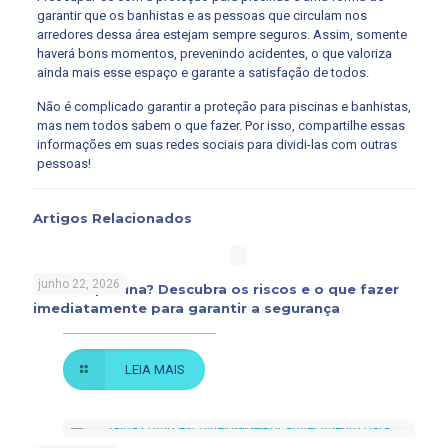
garantir que os banhistas e as pessoas que circulam nos
arredores dessa área estejam sempre seguros. Assim, somente
haverá bons momentos, prevenindo acidentes, o que valoriza
ainda mais esse espaço e garante a satisfação de todos.
Não é complicado garantir a proteção para piscinas e banhistas,
mas nem todos sabem o que fazer. Por isso, compartilhe essas
informações em suas redes sociais para dividi-las com outras
pessoas!
Artigos Relacionados
junho 22, 2026
Rato na piscina? Descubra os riscos e o que fazer
imediatamente para garantir a segurança
LEIA MAIS