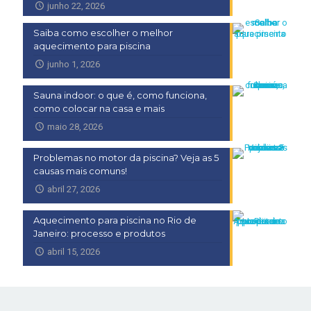
junho 22, 2026
Saiba como escolher o melhor
aquecimento para piscina
junho 1, 2026
Sauna indoor: o que é, como funciona,
como colocar na casa e mais
maio 28, 2026
Problemas no motor da piscina? Veja as 5
causas mais comuns!
abril 27, 2026
Aquecimento para piscina no Rio de
Janeiro: processo e produtos
abril 15, 2026