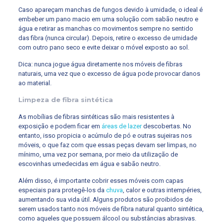
Caso apareçam manchas de fungos devido à umidade, o ideal é
embeber um pano macio em uma solução com sabão neutro e
água e retirar as manchas co movimentos sempre no sentido
das fibra (nunca circular). Depois, retire o excesso de umidade
com outro pano seco e evite deixar o móvel exposto ao sol.
Dica: nunca jogue água diretamente nos móveis de fibras
naturais, uma vez que o excesso de água pode provocar danos
ao material.
Limpeza de fibra sintética
As mobílias de fibras sintéticas são mais resistentes à
exposição e podem ficar em
áreas de lazer
descobertas. No
entanto, isso propicia o acúmulo de pó e outras sujeiras nos
móveis, o que faz com que essas peças devam ser limpas, no
mínimo, uma vez por semana, por meio da utilização de
escovinhas umedecidas em água e sabão neutro.
Além disso, é importante cobrir esses móveis com capas
especiais para protegê-los da
chuva
, calor e outras intempéries,
aumentando sua vida útil. Alguns produtos são proibidos de
serem usados tanto nos móveis de fibra natural quanto sintética,
como aqueles que possuem álcool ou substâncias abrasivas.