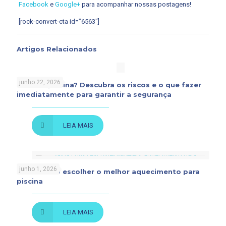
Facebook
e
Google+
para acompanhar nossas postagens!
[rock-convert-cta id=”6563″]
Artigos Relacionados
junho 22, 2026
Rato na piscina? Descubra os riscos e o que fazer
imediatamente para garantir a segurança
LEIA MAIS
junho 1, 2026
Saiba como escolher o melhor aquecimento para
piscina
LEIA MAIS