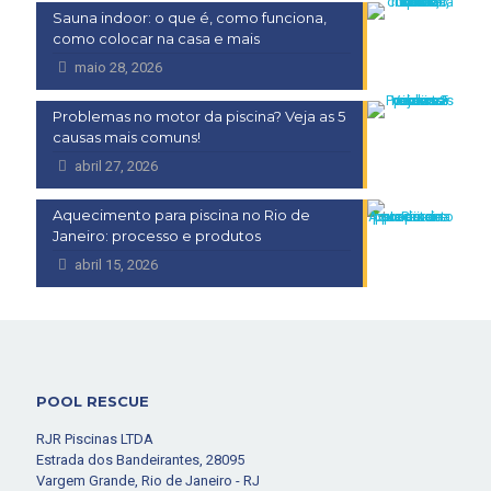
Sauna indoor: o que é, como funciona,
como colocar na casa e mais
maio 28, 2026
Problemas no motor da piscina? Veja as 5
causas mais comuns!
abril 27, 2026
Aquecimento para piscina no Rio de
Janeiro: processo e produtos
abril 15, 2026
POOL RESCUE
RJR Piscinas LTDA
Estrada dos Bandeirantes, 28095
Vargem Grande, Rio de Janeiro - RJ