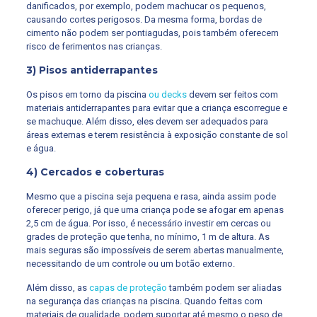
danificados, por exemplo, podem machucar os pequenos,
causando cortes perigosos. Da mesma forma, bordas de
cimento não podem ser pontiagudas, pois também oferecem
risco de ferimentos nas crianças.
3) Pisos antiderrapantes
Os pisos em torno da piscina
ou decks
devem ser feitos com
materiais antiderrapantes para evitar que a criança escorregue e
se machuque. Além disso, eles devem ser adequados para
áreas externas e terem resistência à exposição constante de sol
e água.
4) Cercados e coberturas
Mesmo que a piscina seja pequena e rasa, ainda assim pode
oferecer perigo, já que uma criança pode se afogar em apenas
2,5 cm de água. Por isso, é necessário investir em cercas ou
grades de proteção que tenha, no mínimo, 1 m de altura. As
mais seguras são impossíveis de serem abertas manualmente,
necessitando de um controle ou um botão externo.
Além disso, as
capas de proteção
também podem ser aliadas
na segurança das crianças na piscina. Quando feitas com
materiais de qualidade, podem suportar até mesmo o peso de