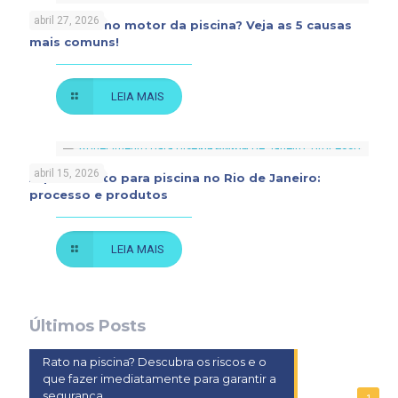
abril 27, 2026
Problemas no motor da piscina? Veja as 5 causas
mais comuns!
LEIA MAIS
abril 15, 2026
Aquecimento para piscina no Rio de Janeiro:
processo e produtos
LEIA MAIS
Últimos Posts
Rato na piscina? Descubra os riscos e o
que fazer imediatamente para garantir a
segurança