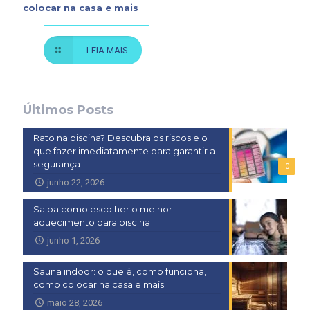
colocar na casa e mais
LEIA MAIS
Últimos Posts
Rato na piscina? Descubra os riscos e o
que fazer imediatamente para garantir a
segurança
0
junho 22, 2026
Saiba como escolher o melhor
aquecimento para piscina
junho 1, 2026
Sauna indoor: o que é, como funciona,
como colocar na casa e mais
maio 28, 2026