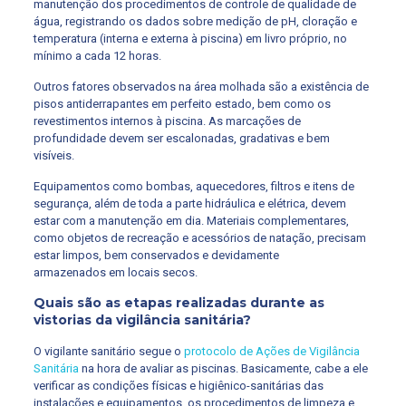
manutenção dos procedimentos de controle de qualidade de
água, registrando os dados sobre medição de pH, cloração e
temperatura (interna e externa à piscina) em livro próprio, no
mínimo a cada 12 horas.
Outros fatores observados na área molhada são a existência de
pisos antiderrapantes em perfeito estado, bem como os
revestimentos internos à piscina. As marcações de
profundidade devem ser escalonadas, gradativas e bem
visíveis.
Equipamentos como bombas, aquecedores, filtros e itens de
segurança, além de toda a parte hidráulica e elétrica, devem
estar com a manutenção em dia. Materiais complementares,
como objetos de recreação e acessórios de natação, precisam
estar limpos, bem conservados e devidamente
armazenados em locais secos.
Quais são as etapas realizadas durante as
vistorias da vigilância sanitária?
O vigilante sanitário segue o
protocolo de Ações de Vigilância
Sanitária
na hora de avaliar as piscinas. Basicamente, cabe a ele
verificar as condições físicas e higiênico-sanitárias das
instalações e equipamentos, os procedimentos de limpeza e