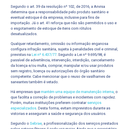
Segundo o art. 39 da resolução nº 102, de 2016, a Anvisa
determina que a responsabilidade pelo produto sanitário e
eventual estoque é da empresa, inclusive para fins de
importação. Já o art. 41 reforça que não são permitidos o uso e
o esgotamento de estoque de itens com rótulos
desatualizados.
Qualquer retardamento, omissão ou informação enganosa
configura infração sanitária, sujeita à penalidades civil e criminal,
previstas na
Lei nº 6.437/77
. Segundo a Lei nº 9.695/98, é
passível de advertência, intervenção, interdição, cancelamento
da licença e/ou multa, comprar, manipular e/ou usar produtos
sem registro, licença ou autorizações do órgão sanitário
competente. Cabe mencionar que o reuso de vasilhames de
saneantes também é vetado.
Há empresas que
mantém uma equipe de manutenção interna
, o
que facilita a correção de problemas e incidentes com rapidez.
Porém, muitas instituições preferem contratar
serviços
especializados
. Desta forma, evitam imprevistos durante as
vistorias e asseguram a saúde e segurança dos usuários.
Segundo o
Sebrae
, a profissionalização dos serviços prestados
pelos setores fitness é cada vez maior. Ainda que o proprietário