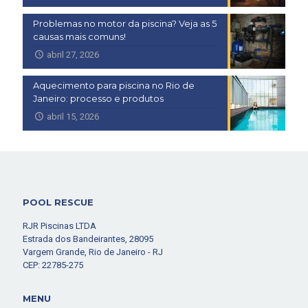
Problemas no motor da piscina? Veja as 5
causas mais comuns!
abril 27, 2026
Aquecimento para piscina no Rio de
Janeiro: processo e produtos
abril 15, 2026
POOL RESCUE
RJR Piscinas LTDA
Estrada dos Bandeirantes, 28095
Vargem Grande, Rio de Janeiro - RJ
CEP: 22785-275
MENU