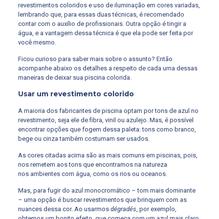
revestimentos coloridos e uso de iluminação em cores variadas,
lembrando que, para essas duas técnicas, é recomendado
contar com o auxílio de profissionais. Outra opção é tingir a
água, e a vantagem dessa técnica é que ela pode ser feita por
você mesmo.
Ficou curioso para saber mais sobre o assunto? Então
acompanhe abaixo os detalhes a respeito de cada uma dessas
maneiras de deixar sua piscina colorida.
Usar um revestimento colorido
A maioria dos fabricantes de piscina optam por tons de azul no
revestimento, seja ele de fibra, vinil ou azulejo. Mas, é possível
encontrar opções que fogem dessa paleta: tons como branco,
bege ou cinza também costumam ser usados.
As cores citadas acima são as mais comuns em piscinas, pois,
nos remetem aos tons que encontramos na natureza
nos ambientes com água, como os rios ou oceanos.
Mas, para fugir do azul monocromático – tom mais dominante
– uma opção é buscar revestimentos que brinquem com as
nuances dessa cor. Ao usarmos
dégradés
, por exemplo,
obtemos um bonito efeito, que começa com um azul mais claro