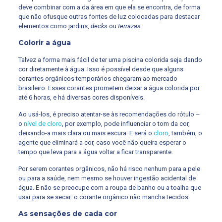
deve combinar com a da área em que ela se encontra, de forma
que não ofusque outras fontes de luz colocadas para destacar
elementos como jardins,
decks
ou
terrazas
.
Colorir a água
Talvez a forma mais fácil de ter uma piscina colorida seja dando
cor diretamente à água. Isso é possível desde que alguns
corantes orgânicos temporários chegaram ao mercado
brasileiro. Esses corantes prometem deixar a água colorida por
até 6 horas, e há diversas cores disponíveis.
Ao usá-los, é preciso atentar-se às recomendações do rótulo –
o
nível de cloro
, por exemplo, pode influenciar o tom da cor,
deixando-a mais clara ou mais escura. E será o
cloro
, também, o
agente que eliminará a cor, caso você não queira esperar o
tempo que leva para a água voltar a ficar transparente.
Por serem corantes orgânicos, não há risco nenhum para a pele
ou para a saúde, nem mesmo se houver ingestão acidental de
água. E não se preocupe com a roupa de banho ou a toalha que
usar para se secar: o corante orgânico não mancha tecidos.
As sensações de cada cor