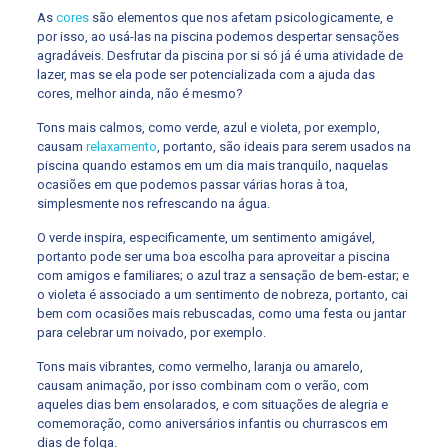
As
cores
são elementos que nos afetam psicologicamente, e
por isso, ao usá-las na piscina podemos despertar sensações
agradáveis. Desfrutar da piscina por si só já é uma atividade de
lazer, mas se ela pode ser potencializada com a ajuda das
cores, melhor ainda, não é mesmo?
Tons mais calmos, como verde, azul e violeta, por exemplo,
causam
relaxamento
, portanto, são ideais para serem usados na
piscina quando estamos em um dia mais tranquilo, naquelas
ocasiões em que podemos passar várias horas à toa,
simplesmente nos refrescando na água.
O verde inspira, especificamente, um sentimento amigável,
portanto pode ser uma boa escolha para aproveitar a piscina
com amigos e familiares; o azul traz a sensação de bem-estar; e
o violeta é associado a um sentimento de nobreza, portanto, cai
bem com ocasiões mais rebuscadas, como uma festa ou jantar
para celebrar um noivado, por exemplo.
Tons mais vibrantes, como vermelho, laranja ou amarelo,
causam animação, por isso combinam com o verão, com
aqueles dias bem ensolarados, e com situações de alegria e
comemoração, como aniversários infantis ou churrascos em
dias de folga.