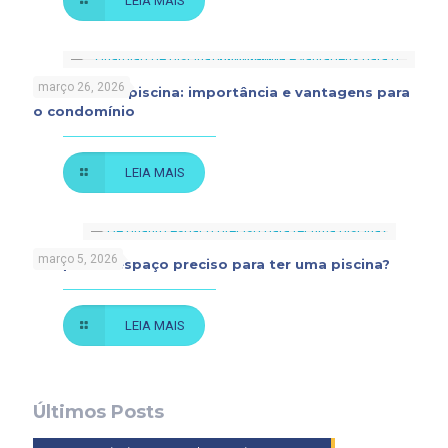
LEIA MAIS
março 26, 2026
Guardião de piscina: importância e vantagens para
o condomínio
LEIA MAIS
março 5, 2026
De quanto espaço preciso para ter uma piscina?
LEIA MAIS
Últimos Posts