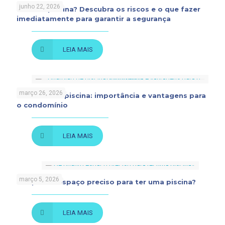
junho 22, 2026
Rato na piscina? Descubra os riscos e o que fazer
imediatamente para garantir a segurança
LEIA MAIS
março 26, 2026
Guardião de piscina: importância e vantagens para
o condomínio
LEIA MAIS
março 5, 2026
De quanto espaço preciso para ter uma piscina?
LEIA MAIS