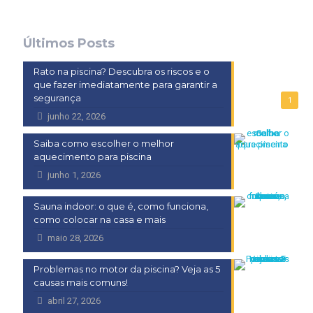
Últimos Posts
Rato na piscina? Descubra os riscos e o
que fazer imediatamente para garantir a
segurança
1
junho 22, 2026
Saiba como escolher o melhor
aquecimento para piscina
junho 1, 2026
Sauna indoor: o que é, como funciona,
como colocar na casa e mais
maio 28, 2026
Problemas no motor da piscina? Veja as 5
causas mais comuns!
abril 27, 2026