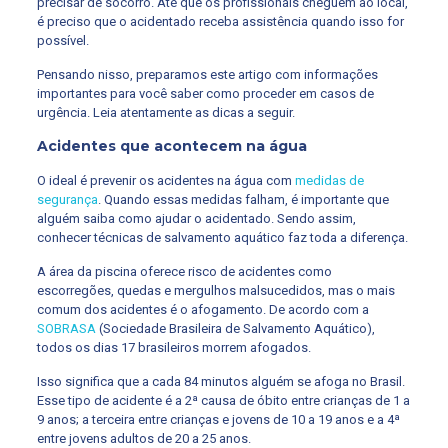
precisar de socorro. Até que os profissionais cheguem ao local,
é preciso que o acidentado receba assistência quando isso for
possível.
Pensando nisso, preparamos este artigo com informações
importantes para você saber como proceder em casos de
urgência. Leia atentamente as dicas a seguir.
Acidentes que acontecem na água
O ideal é prevenir os acidentes na água com
medidas de
segurança
. Quando essas medidas falham, é importante que
alguém saiba como ajudar o acidentado. Sendo assim,
conhecer técnicas de salvamento aquático faz toda a diferença.
A área da piscina oferece risco de acidentes como
escorregões, quedas e mergulhos malsucedidos, mas o mais
comum dos acidentes é o afogamento. De acordo com a
SOBRASA
(Sociedade Brasileira de Salvamento Aquático),
todos os dias 17 brasileiros morrem afogados.
Isso significa que a cada 84 minutos alguém se afoga no Brasil.
Esse tipo de acidente é a 2ª causa de óbito entre crianças de 1 a
9 anos; a terceira entre crianças e jovens de 10 a 19 anos e a 4ª
entre jovens adultos de 20 a 25 anos.