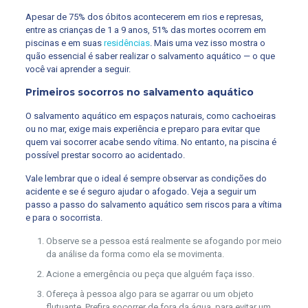
Apesar de 75% dos óbitos acontecerem em rios e represas,
entre as crianças de 1 a 9 anos, 51% das mortes ocorrem em
piscinas e em suas
residências
. Mais uma vez isso mostra o
quão essencial é saber realizar o salvamento aquático — o que
você vai aprender a seguir.
Primeiros socorros no salvamento aquático
O salvamento aquático em espaços naturais, como cachoeiras
ou no mar, exige mais experiência e preparo para evitar que
quem vai socorrer acabe sendo vítima. No entanto, na piscina é
possível prestar socorro ao acidentado.
Vale lembrar que o ideal é sempre observar as condições do
acidente e se é seguro ajudar o afogado. Veja a seguir um
passo a passo do salvamento aquático sem riscos para a vítima
e para o socorrista.
Observe se a pessoa está realmente se afogando por meio
da análise da forma como ela se movimenta.
Acione a emergência ou peça que alguém faça isso.
Ofereça à pessoa algo para se agarrar ou um objeto
flutuante. Prefira socorrer de fora da água, para evitar um