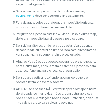
segundo afogamento.
Se a vítima estiver presa no sistema de aspiração, o
equipamento
deve ser desligado imediatamente.
Fora da água, coloque o afogado em posição horizontal
com a cabeça e o tronco na mesma linha.
Pergunte se a pessoa está lhe ouvindo. Caso a vítima reaja,
deite-a em posição lateral e espere pelo socorro.
Se a vítima não responder, ela pode estar viva e apenas
desacordada ou sofrendo uma parada cardiorrespiratória.
Para continuar o socorro, analise o seu estado.
Abra as vias aéreas da pessoa segurando o seu queixo e,
com a outra mão, apoie a testa e estenda o pescoço para
trás. Isso funciona para checar sua respiração.
Se a pessoa estiver respirando, apenas coloque-a em
posição lateral e espere o socorro.
APENAS se a pessoa NÃO estiver respirando: tape o nariz
do afogado com uma das mãos e, com outra, abra sua
boca e faça 5 ventilações boca a boca. Entre elas, deixe um
intervalo para o tórax se elevar e esvaziar.